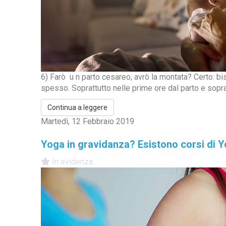
6) Farò u n parto cesareo, avrò la montata? Certo: b
spesso. Soprattutto nelle prime ore dal parto e sopratt
Continua a leggere
Martedì, 12 Febbraio 2019
Yoga in gravidanza? Esistono corsi di 
In evidenza