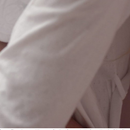
Mamma
Neonato
Per saperne di più
25 Giugno 2021
Domande e risposte
sull’allattamento - Parte 1
Mamma
Neonato
Per saperne di più
23 Febbraio 2019
Quando concepire un maschio o
una femmina
Astrologia e infanzia
Per saperne di più