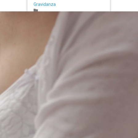
Gravidanza
Mamma
Neonato
Papà
Ultimi articoli
30 Giugno 2021
Domande e risposte
sull’allattamento - Parte 3
Gravidanza
Mamma
Neonato
Per saperne di più
28 Giugno 2021
Domande e risposte
sull’allattamento - Parte 2
Gravidanza