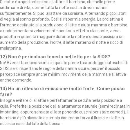
Di notte è importantissimo allattare.
Il bambino, che nelle prime
settimane di vita, dorme tutta la notte rischia di non nutrirsi
sufficientemente.
Si può allattare da sdraiata. Alternando piccoli stati
di veglia al sonno profondo. Così si risparmia energia.
La prolattina è
l'ormone destinato alla produzione di latte e aiuta mamma e bambino
a riaddormentarsi velocemente per il suo effetto rilassante, viene
prodotta in quantità maggiore durante la notte e questo assicura un
aumento della produzione.
Inoltre, il latte materno di notte è ricco di
melatonina.
12)
Non è pericoloso tenerlo nel letto per la SIDS?
No!
Avere il bambino vicino, in queste prime fasi protegge dal rischio di
SIDS, se si rispettano le regole della nanna sicura, perché' il piccolo
percepisce sempre anche minimi movimenti della mamma e si attiva
anche dormendo.
13)
Ho un riflesso di emissione molto forte. Come posso
fare?
Bisogna evitare di allattare perfettamente seduta nella posizione a
culla. Preferite la posizione dell'allattamento naturale (semi reclinata in
imprinting, oppure sdraiata di lato ponendo cuscini per stare comodi). Il
bambino è più rilassato e stimola con meno forza il flusso e il latte in
eccesso esce dal lato della bocca.