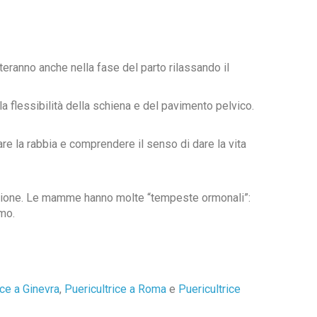
eranno anche nella fase del parto rilassando il
a flessibilità della schiena e del pavimento pelvico.
are la rabbia e comprendere il senso di dare la vita
tazione. Le mamme hanno molte “tempeste ormonali”:
tmo.
ice a Ginevra
,
Puericultrice a Roma
e
Puericultrice