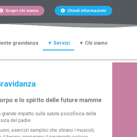
Scopri chi siamo
Chiedi informazioni
ente gravidanza
▼ Servizi
▼ Chi siamo
Gravidanza
 corpo e lo spirito delle future mamme
 grande impatto sulla salute psicofisica della
sica del padre.
oni, esercizi semplici che stirano i muscoli,
o il bacino, preparano il pavimento pelvico,