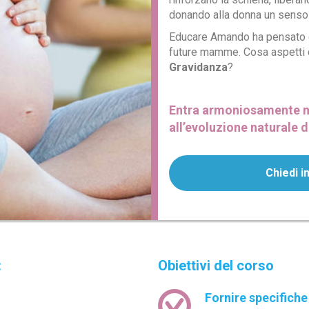
donando alla donna un senso
Educare Amando ha pensato de
future mamme. Cosa aspetti c
Gravidanza
?
Entra armoniosamente n
all’evoluzione naturale 
Chiedi i
:
Obiettivi del corso
Fornire specific