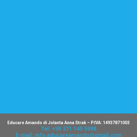
Educare Amando di Jolanta Anna Strak – P.IVA: 14937871003
Tel: +39 371 145 5998
E-mail: info.educareamando@gmail.com