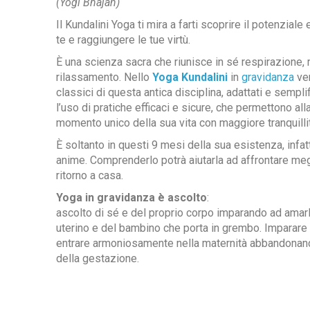
(Yogi Bhajan)
Il Kundalini Yoga ti mira a farti scoprire il potenziale 
te e raggiungere le tue virtù.
È una scienza sacra che riunisce in sé respirazione
rilassamento. Nello
Yoga Kundalini
in
gravidanza
ven
classici di questa antica disciplina, adattati e sempli
l’uso di pratiche efficaci e sicure, che permettono al
momento unico della sua vita con maggiore tranquill
È soltanto in questi 9 mesi della sua esistenza, infat
anime. Comprenderlo potrà aiutarla ad affrontare megl
ritorno a casa.
Yoga in gravidanza è ascolto
:
ascolto di sé e del proprio corpo imparando ad amar
uterino e del bambino che porta in grembo. Imparare a
entrare armoniosamente nella maternità abbandonando
della gestazione.