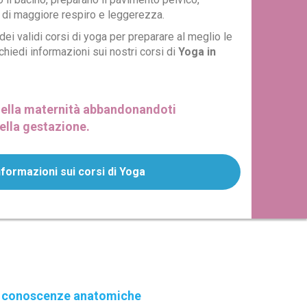
 di maggiore respiro e leggerezza.
i validi corsi di yoga per preparare al meglio le
hiedi informazioni sui nostri corsi di
Yoga in
ella maternità abbandonandoti
della gestazione.
nformazioni sui corsi di Yoga
he conoscenze anatomiche