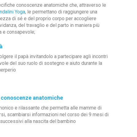
ecifiche conoscenze anatomiche che, attraverso le
ndalini Yoga
, le permettano di raggiungere una
zza di sé e del proprio corpo per accogliere
vidanza, del travaglio e del parto in maniera più
va e consapevole;
à
gere il papà invitandolo a partecipare agli incontri
ole del suo ruolo di sostegno e aiuto durante la
uerperio
he conoscenze anatomiche
monico e rilassante che permetta alle mamme di
rsi, scambiarsi informazioni nel corso dei 9 mesi di
i successivi alla nascita del bambino