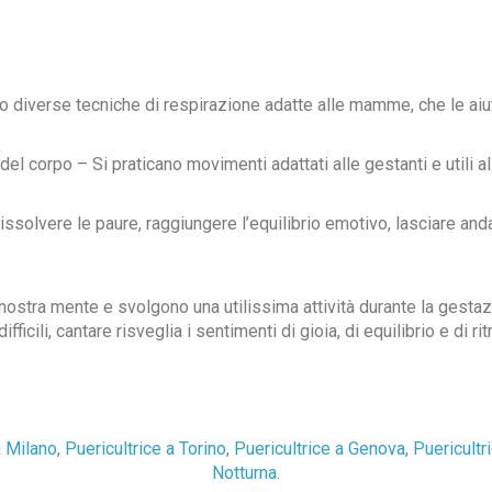
 diverse tecniche di respirazione adatte alle mamme, che le aiut
l corpo – Si praticano movimenti adattati alle gestanti e utili all
issolvere le paure, raggiungere l’equilibrio emotivo, lasciare and
 nostra mente e svolgono una utilissima attività durante la ges
fficili, cantare risveglia i sentimenti di gioia, di equilibrio e di ri
a Milano
,
Puericultrice a Torino
,
Puericultrice a Genova
,
Puericultr
Notturna
.