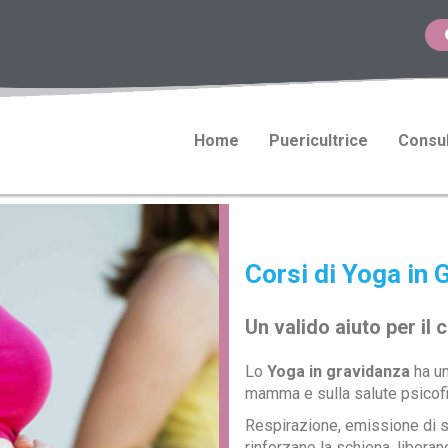
Home
Puericultrice
Consul
Corsi di Yoga in 
Un valido aiuto per il
Lo
Yoga in gravidanza
ha un
mamma e sulla salute psicofi
Respirazione, emissione di su
rinforzano la schiena, liberan