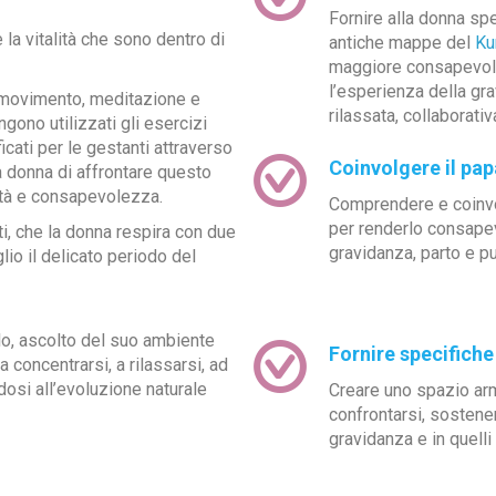
Fornire alla donna sp
e la vitalità che sono dentro di
antiche mappe del
Ku
maggiore consapevole
l’esperienza della gra
, movimento, meditazione e
rilassata, collaborati
gono utilizzati gli esercizi
ficati per le gestanti attraverso
Coinvolgere il pap
la donna di affrontare questo
ità e consapevolezza.
Comprendere e coinvol
per renderlo consapev
ti, che la donna respira con due
gravidanza, parto e p
io il delicato periodo del
lo, ascolto del suo ambiente
Fornire specific
 concentrarsi, a rilassarsi, ad
si all’evoluzione naturale
Creare uno spazio ar
confrontarsi, sostene
gravidanza e in quell