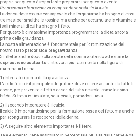
proprio per questo è importante prepararsi per questo evento.
Programmare la gravidanza comprende soprattutto la dieta
.
La donna deve essere consapevole che l'organismo ha bisogno di circa
tre mesi per smaltire le tossine, ma anche per accumulare le vitamine e
i sali minerali di cui ha bisogno il feto.
Per questo è di massima importanza programmare la dieta ancora
prima della gravidanza.
La nostra alimentazione è fondamentale per l'ottimizzazione del
nostro
stato psicofisico pregravidanza
.
Si riflette anche dopo sulla salute della donna aiutando ad evitare la
depressione postparto
e ritrovarsi più facilmente nella figura di
mamma in forma.
1) Integratori prima della gravidanza.
L'acido folico è il principale integratore, deve essere assunto da tutte le
donne, per prevenire difetti a carico del tubo neurale, come la spina
bifida. Si trova in : insalata, soia, piselli, pomodori, uova.
2) Il secondo integratore è il calcio.
Il calcio è importantissimo per la formazione ossea del feto, ma anche
per scongiurare l'osteoporosi della donna.
3) A seguire altro elemento importante è il ferro.
Tale elemento viene assimilato in percentuale più alta dalla carne e dal