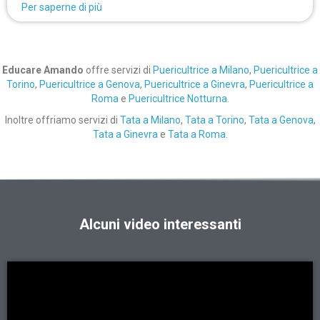
Per saperne di più
Educare Amando
offre servizi di
Puericultrice a Milano
,
Puericultrice a
Torino
,
Puericultrice a Genova
,
Puericultrice a Ginevra
,
Puericultrice a
Roma
e
Puericultrice Notturna
.
Inoltre offriamo servizi di
Tata a Milano
,
Tata a Torino
,
Tata a Genova
,
Tata a Ginevra
e
Tata a Roma
.
Alcuni video interessanti