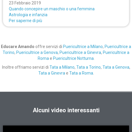
23 Febbraio 2019
Quando concepire un maschio o una femmina
Astrologia e infanzia
Per saperne di più
Educare Amando
offre servizi di
Puericultrice a Milano
,
Puericultrice a
Torino
,
Puericultrice a Genova
,
Puericultrice a Ginevra
,
Puericultrice a
Roma
e
Puericultrice Notturna
.
Inoltre offriamo servizi di
Tata a Milano
,
Tata a Torino
,
Tata a Genova
,
Tata a Ginevra
e
Tata a Roma
.
Alcuni video interessanti