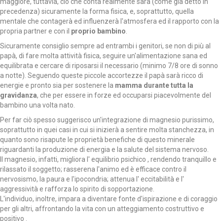
maggiore, tuttavia, ciò che conta realmente sarà (come già detto in
precedenza) sicuramente la forma fisica, e, soprattutto, quella
mentale che contagerà ed influenzerà l'atmosfera ed il rapporto con la
propria partner e con il
proprio bambino
.
Sicuramente consiglio sempre ad entrambi i genitori, se non di più al
papà, di fare molta attività fisica, seguire un'alimentazione sana ed
equilibrata e cercare di riposarsi il necessario (minimo 7/8 ore di sonno
a notte). Seguendo queste piccole accortezze il papà sarà ricco di
energie e pronto sia per sostenere la
mamma durante tutta la
gravidanza
, che per essere in forze ed occuparsi piacevolmente del
bambino una volta nato.
Per far ciò spesso suggerisco un'integrazione di magnesio purissimo,
soprattutto in quei casi in cui si inizierà a sentire molta stanchezza, in
quanto sono risapute le proprietà benefiche di questo minerale
riguardanti la produzione di energia e la salute del sistema nervoso.
Il magnesio, infatti, migliora l' equilibrio psichico , rendendo tranquillo e
rilassato il soggetto; rasserena l'animo ed è efficace contro il
nervosismo, la paura e l'ipocondria; attenua l' eccitabilità e l'
aggressività e rafforza lo spirito di sopportazione.
L'individuo, inoltre, impara a diventare fonte d'ispirazione e di coraggio
per gli altri, affrontando la vita con un atteggiamento costruttivo e
positivo .