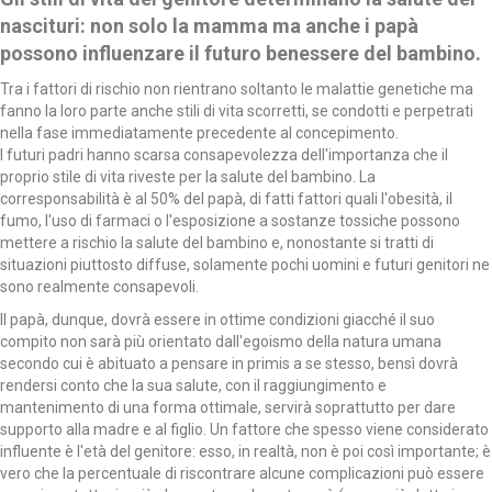
nascituri: non solo la mamma ma anche i papà
possono influenzare il futuro benessere del bambino.
Tra i fattori di rischio non rientrano soltanto le malattie genetiche ma
fanno la loro parte anche stili di vita scorretti, se condotti e perpetrati
nella fase immediatamente precedente al concepimento.
I futuri padri hanno scarsa consapevolezza dell'importanza che il
proprio stile di vita riveste per la salute del bambino. La
corresponsabilità è al 50% del papà, di fatti fattori quali l'obesità, il
fumo, l'uso di farmaci o l'esposizione a sostanze tossiche possono
mettere a rischio la salute del bambino e, nonostante si tratti di
situazioni piuttosto diffuse, solamente pochi uomini e futuri genitori ne
sono realmente consapevoli.
Il papà, dunque, dovrà essere in ottime condizioni giacché il suo
compito non sarà più orientato dall'egoismo della natura umana
secondo cui è abituato a pensare in primis a se stesso, bensì dovrà
rendersi conto che la sua salute, con il raggiungimento e
mantenimento di una forma ottimale, servirà soprattutto per dare
supporto alla madre e al figlio. Un fattore che spesso viene considerato
influente è l'età del genitore: esso, in realtà, non è poi così importante; è
vero che la percentuale di riscontrare alcune complicazioni può essere