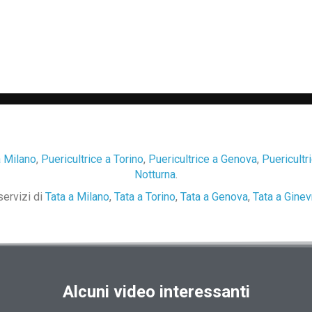
a Milano
,
Puericultrice a Torino
,
Puericultrice a Genova
,
Puericultr
Notturna
.
servizi di
Tata a Milano
,
Tata a Torino
,
Tata a Genova
,
Tata a Ginev
Alcuni video interessanti