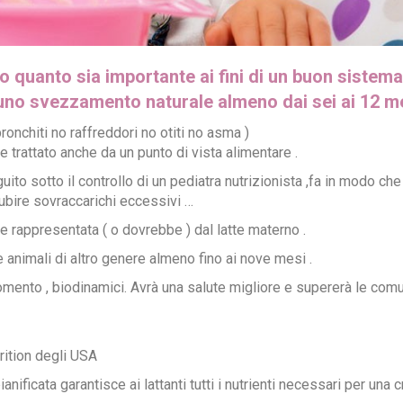
 quanto sia importante ai fini di un buon sistema
 uno svezzamento naturale almeno dai sei ai 12 
onchiti no raffreddori no otiti no asma )
 trattato anche da un punto di vista alimentare .
sotto il controllo di un pediatra nutrizionista ,fa in modo che 
ubire sovraccarichi eccessivi …
 rappresentata ( o dovrebbe ) dal latte materno .
e animali di altro genere almeno fino ai nove mesi .
momento , biodinamici. Avrà una salute migliore e supererà le com
rition degli USA
ficata garantisce ai lattanti tutti i nutrienti necessari per una c