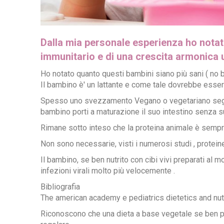
Dalla mia personale esperienza ho notato
immunitario e di una crescita armonica
Ho notato quanto questi bambini siano più sani ( no br
Il bambino è' un lattante e come tale dovrebbe essere
Spesso uno svezzamento Vegano o vegetariano seguito 
bambino porti a maturazione il suo intestino senza s
Rimane sotto inteso che la proteina animale è sempre
Non sono necessarie, visti i numerosi studi , protein
Il bambino, se ben nutrito con cibi vivi preparati al 
infezioni virali molto più velocemente .
Bibliografia
The american academy e pediatrics dietetics and nut
Riconoscono che una dieta a base vegetale se ben piani