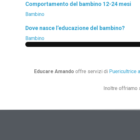
Comportamento del bambino 12-24 mesi
Bambino
Dove nasce l’educazione del bambino?
Bambino
Educare Amando
offre servizi di
Puericultrice 
Inoltre offriamo 