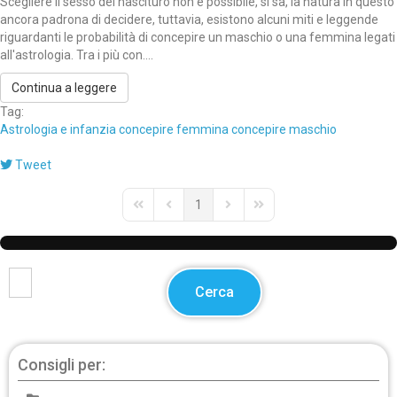
Scegliere il sesso del nascituro non è possibile, si sa, la natura in questo
ancora padrona di decidere, tuttavia, esistono alcuni miti e leggende
riguardanti le probabilità di concepire un maschio o una femmina legati
all'astrologia. Tra i più con....
Continua a leggere
Tag:
Astrologia e infanzia
concepire femmina
concepire maschio
Tweet
1
First Page
Previous Page
Next Page
Last Page
Cerca
Consigli per: