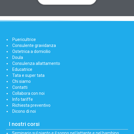
Puericultrice
Consulente gravidanza
Ostetrica a domicilio
Doula
Consulenza allattamento
Educatrice
Tata e super tata
Chi siamo
Contatti
Collabora con noi
Info tariffe
Richiesta preventivo
Dicono di noi
I nostri corsi
Seminario sul pianto e il sonno nel lattante e nel bambino