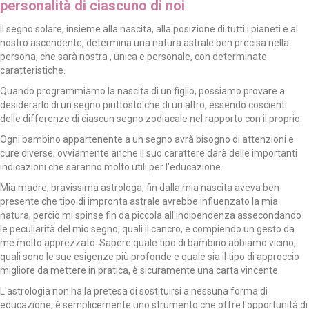
personalità di ciascuno di noi
Il segno solare, insieme alla nascita, alla posizione di tutti i pianeti e al
nostro ascendente, determina una natura astrale ben precisa nella
persona, che sarà nostra , unica e personale, con determinate
caratteristiche.
Quando programmiamo la nascita di un figlio, possiamo provare a
desiderarlo di un segno piuttosto che di un altro, essendo coscienti
delle differenze di ciascun segno zodiacale nel rapporto con il proprio.
Ogni bambino appartenente a un segno avrà bisogno di attenzioni e
cure diverse; ovviamente anche il suo carattere darà delle importanti
indicazioni che saranno molto utili per l'educazione.
Mia madre, bravissima astrologa, fin dalla mia nascita aveva ben
presente che tipo di impronta astrale avrebbe influenzato la mia
natura, perciò mi spinse fin da piccola all'indipendenza assecondando
le peculiarità del mio segno, quali il cancro, e compiendo un gesto da
me molto apprezzato. Sapere quale tipo di bambino abbiamo vicino,
quali sono le sue esigenze più profonde e quale sia il tipo di approccio
migliore da mettere in pratica, è sicuramente una carta vincente.
L'astrologia non ha la pretesa di sostituirsi a nessuna forma di
educazione, è semplicemente uno strumento che offre l'opportunità di